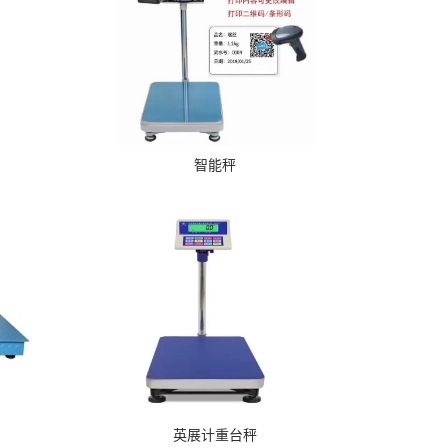
智能秤
英展计重台秤