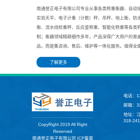
南通誉正电子有限公司专业从事各类称重衡器、自动
实验天平、电子计重（计数）秤、吊秤、地上衡、防
衡、流水线检重秤、反应釜称重、智能化称重等各类
制；衡器领域精耕细作多年，产品深得广大用户的普
品，而是集咨询、售后、维护等一体化服务。值得全面考
了解更多
电话：13
邮箱：32
地址：
318-241
CopyRight 2019 All Right
Reserved
南通誉正电子有限公司 ICP备案