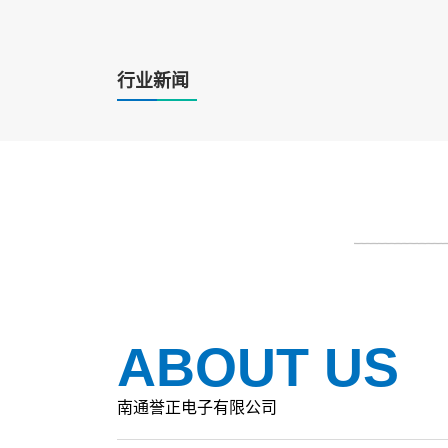
行业新闻
ABOUT US
南通誉正电子有限公司