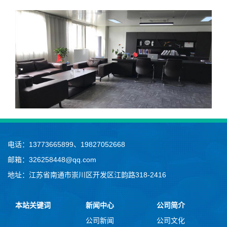
电话：13773665899、19827052668
邮箱：326258448@qq.com
地址：江苏省南通市崇川区开发区江韵路318-2416
本站关键词
新闻中心
公司简介
公司新闻
公司文化