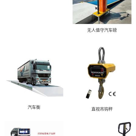
无人值守汽车磅
汽车衡
直视吊钩秤