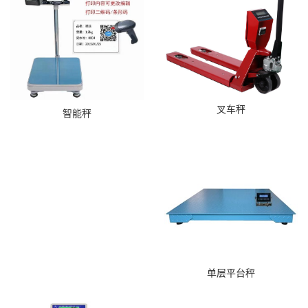
叉车秤
智能秤
单层平台秤