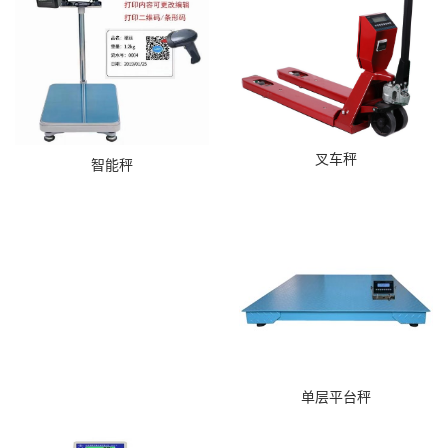
叉车秤
智能秤
单层平台秤