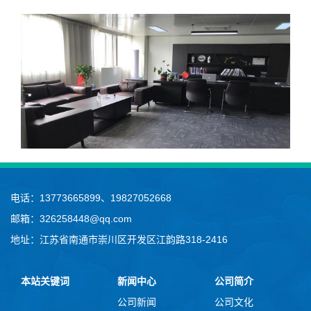
电话：13773665899、19827052668
邮箱：326258448@qq.com
地址：江苏省南通市崇川区开发区江韵路318-2416
本站关键词
新闻中心
公司简介
公司新闻
公司文化