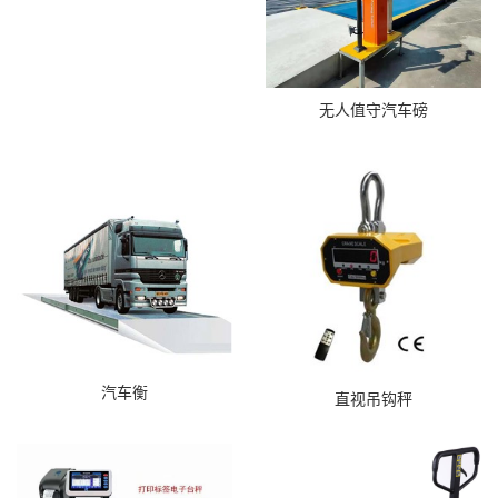
无人值守汽车磅
汽车衡
直视吊钩秤