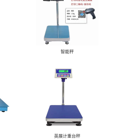
智能秤
英展计重台秤