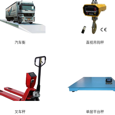
汽车衡
直视吊钩秤
叉车秤
单层平台秤