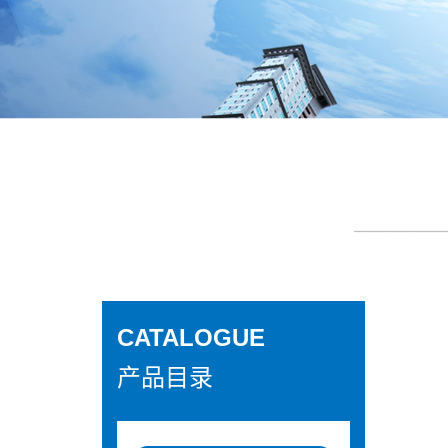
CATALOGUE
产品目录