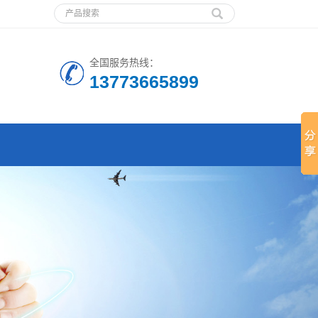
全国服务热线：
13773665899