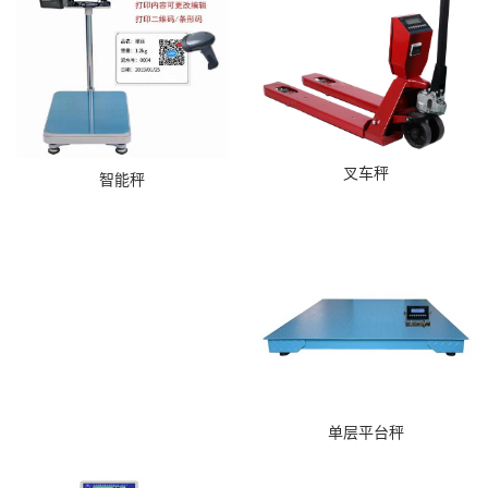
叉车秤
智能秤
单层平台秤