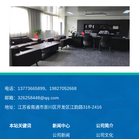
电话：13773665899、19827052668
邮箱：326258448@qq.com
地址：江苏省南通市崇川区开发区江韵路318-2416
本站关键词
新闻中心
公司简介
公司新闻
公司文化