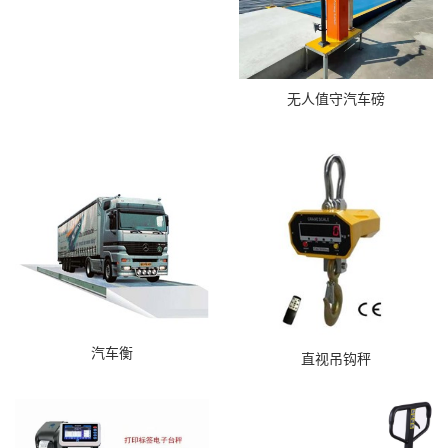
无人值守汽车磅
汽车衡
直视吊钩秤